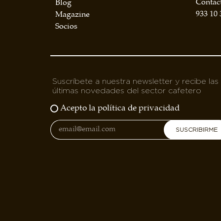
Contac
Blog
BOLSA DE TRABAJO
933 10 
Magazine
¡te imaginas vivir de tu pasión por el café?
Socios
CONTACTO
¡queremos saber de ti!
Suscríbete a nuestra newsletter y recibe las
últimas novedades del sector cafetero
Acepto la política de privacidad
SUSCRIBIRME