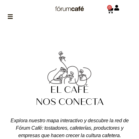
0
ABOUT
la historia
de fórum
BLOG
el blog
de fórum
es tu
brújula
EL CAFÉ
NOS CONECTA
MAGAZINE
no es una revista
cualquiera
Explora nuestro mapa interactivo y descubre la red de
ASOCIADOS
Fórum Café: tostadores, cafeterías, productores y
conoce a nuestros
empresas que hacen crecer la cultura cafetera.