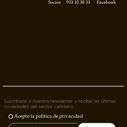
asociados
Socios
933 10 38 33
Facebook
FORMACIONES
el café siempre tiene
algo nuevo que
enseñarnos
BOLSA DE TRABAJO
¡te imaginas vivir de tu pasión
por el café?
CONTACTO
¡queremos saber
de ti!
Suscríbete a nuestra newsletter y recibe las últimas
novedades del sector cafetero
Acepto la política de privacidad