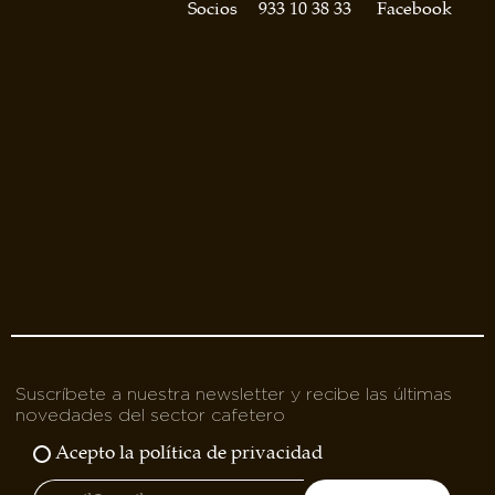
asociados
Socios
933 10 38 33
Facebook
FORMACIONES
el café siempre tiene
algo nuevo que
enseñarnos
BOLSA DE TRABAJO
¡te imaginas vivir de tu pasión
por el café?
CONTACTO
¡queremos saber
de ti!
Suscríbete a nuestra newsletter y recibe las últimas
novedades del sector cafetero
Acepto la política de privacidad