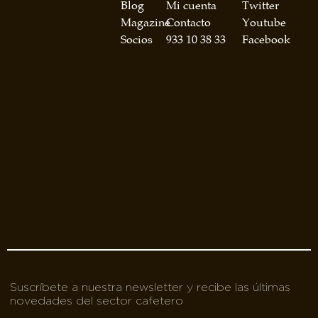
asociados
Blog
Mi cuenta
Twitter
Magazine
Contacto
Youtube
FORMACIONES
Socios
933 10 38 33
Facebook
el café siempre tiene
algo nuevo que
enseñarnos
BOLSA DE TRABAJO
¡te imaginas vivir de tu pasión
por el café?
CONTACTO
¡queremos saber
de ti!
Suscríbete a nuestra newsletter y recibe las últimas
novedades del sector cafetero