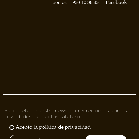
asociados
Socios
933 10 38 33
Facebook
FORMACIONES
el café siempre tiene
algo nuevo que
enseñarnos
BOLSA DE TRABAJO
¡te imaginas vivir de tu pasión
por el café?
CONTACTO
¡queremos saber
de ti!
Suscríbete a nuestra newsletter y recibe las últimas
novedades del sector cafetero
Acepto la política de privacidad