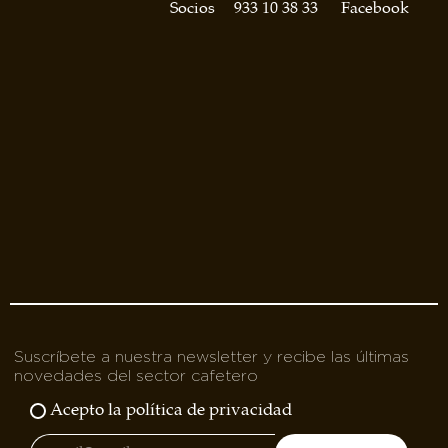
asociados
Socios
933 10 38 33
Facebook
FORMACIONES
el café siempre tiene
algo nuevo que
enseñarnos
BOLSA DE TRABAJO
¡te imaginas vivir de tu pasión
por el café?
CONTACTO
¡queremos saber
de ti!
Suscríbete a nuestra newsletter y recibe las últimas
novedades del sector cafetero
Acepto la política de privacidad