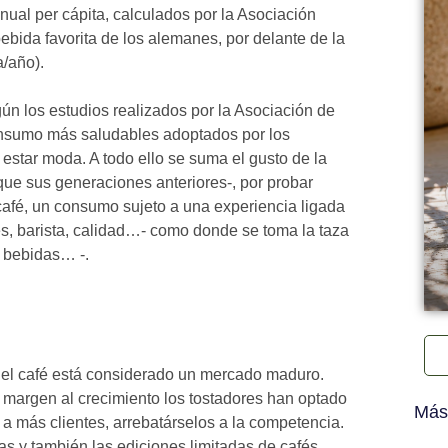
ual per cápita, calculados por la Asociación
ebida favorita de los alemanes, por delante de la
a/año).
egún los estudios realizados por la Asociación de
onsumo más saludables adoptados por los
estar moda. A todo ello se suma el gusto de la
ue sus generaciones anteriores-, por probar
afé, un consumo sujeto a una experiencia ligada
tes, barista, calidad…- como donde se toma la taza
e bebidas… -.
del café está considerado un mercado maduro.
o margen al crecimiento los tostadores han optado
Más
r a más clientes, arrebatárselos a la competencia.
as y también las ediciones limitadas de cafés