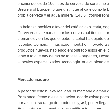
encima de los de 106 litros de cerveza de consumo an
Brewers of Europe, lo que distingue al café como la b
propia cerveza y el agua mineral (143,5 litros/person
La balanza positiva a favor del café se explicaría, s
Cervecerías alemanas, por los nuevos hábitos de c
alemanes y en los que el beber alcohol ha dejado de 
juventud alemana – más experimental e innovadora q
productos nuevos, habiendo encontrado estos en el c
tanto a lo que hay detrás de la taza – orígenes, tues
– locales especializados, tecnología, nueva oferta d
Mercado maduro
A pesar de esta nueva realidad, el mercado alemán 
Para hacer frente a esta situación, donde existe poc
por ampliar su rango de productos y, así, poder llega
En el país han aumentado las certificaciones orgánic