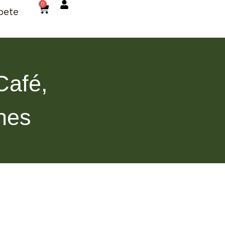
0
bete
Café,
nes