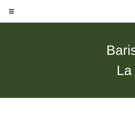
ABOUT
la historia de fórum
Bari
BLOG
el blog de fórum es tu brújula
La
MAGAZINE
no es una revista cualquiera
ASOCIADOS
conoce a nuestros asociados
FORMACIONES
el café siempre tiene algo nuevo que enseñarnos