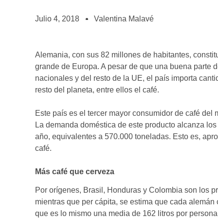
BOLSA DE TRABAJO
¡te imaginas vivir de tu pasión por el café?
Julio 4, 2018
Valentina Malavé
CONTACTO
¡queremos saber de ti!
Alemania, con sus 82 millones de habitantes, consti
grande de Europa. A pesar de que una buena parte d
nacionales y del resto de la UE, el país importa cant
resto del planeta, entre ellos el café.
Este país es el tercer mayor consumidor de café del
La demanda doméstica de este producto alcanza los 9
año, equivalentes a 570.000 toneladas. Esto es, ap
café.
Más café que cerveza
Por orígenes, Brasil, Honduras y Colombia son los p
mientras que per cápita, se estima que cada alemán 
que es lo mismo una media de 162 litros por persona