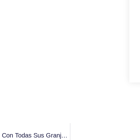
Calidad Pascual, Único Gran Fabricante Con Todas Sus Granjas Certificadas En Bienestar Animal