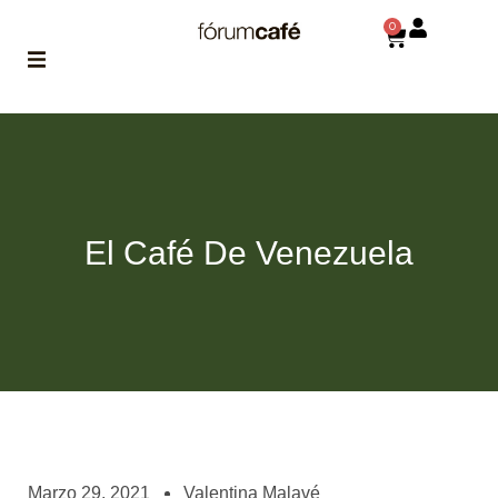
0
ABOUT
la historia
de fórum
BLOG
El Café De Venezuela
el blog
de fórum
es tu
brújula
MAGAZINE
no es una revista
cualquiera
ASOCIADOS
conoce a nuestros
Marzo 29, 2021
Valentina Malavé