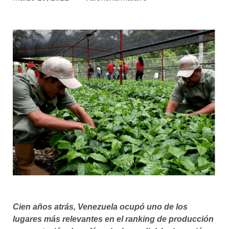
asociados
FORMACIONES
el café siempre tiene
algo nuevo que
enseñarnos
BOLSA DE TRABAJO
¡te imaginas vivir de tu pasión
por el café?
CONTACTO
¡queremos saber
de ti!
Cien años atrás, Venezuela ocupó uno de los
lugares más relevantes en el ranking de producción