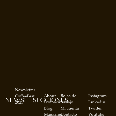
Newsletter
About
Bolsa de
Instagram
CoffeeFest
NEWS!
SECCIONES
Formaciones
trabajo
Linkedin
2025
Blog
Mi cuenta
Twitter
Magazine
Contacto
Youtube