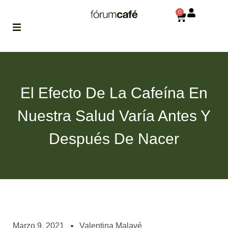
0
ABOUT
la historia
de fórum
El Efecto De La Cafeína En
BLOG
Nuestra Salud Varía Antes Y
el blog
de fórum
es tu
Después De Nacer
brújula
MAGAZINE
no es una revista
cualquiera
ASOCIADOS
conoce a nuestros
Marzo 9, 2021
Valentina Malavé