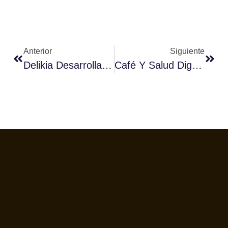
Anterior
Siguiente
Delikia Desarrolla Una Tecnología Que Evita El Contacto Con Las Máquinas De Café
Café Y Salud Digestiva