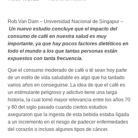
asociados
FORMACIONES
Rob Van Dam – Universidad Nacional de Singapur –
el café siempre tiene
algo nuevo que
Un nuevo estudio concluye que el impacto del
enseñarnos
consumo de café en nuestra salud es muy
importante, ya que hay pocos factores dietéticos en
BOLSA DE TRABAJO
todo el mundo a los que tantas personas están
¡te imaginas vivir de tu pasión
expuestos con tanta frecuencia.
por el café?
Que el consumo moderado de café o té sean hoy parte
CONTACTO
de un estilo de vida saludable es algo que ha tardado
¡queremos saber
varios años en conseguirse. La idea de que el café es
de ti!
un estimulante peligroso y adictivo tiene una larga
historia, la cual tomó mayor relevancia entre los años 70
y 80 del siglo pasado cuando ciertos estudios
aseguraron que la ingesta de esta bebida estaba ligada
a un incremento en el riesgo de padecer enfermedades
del corazón o incluso algunos tipos de cáncer.