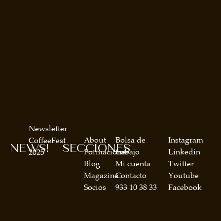
Newsletter
About
Bolsa de
Instagram
CoffeeFest
NEWS!
SECCIONES
Formaciones
trabajo
Linkedin
2025
Blog
Mi cuenta
Twitter
Magazine
Contacto
Youtube
Socios
933 10 38 33
Facebook