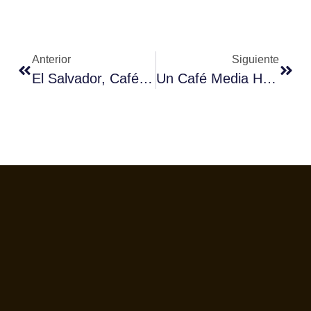
Anterior
Siguiente
El Salvador, Café En Femenino
Un Café Media Hora Antes De Hacer Ejercicio Aumenta La Quema De Grasas