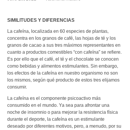
asociados
FORMACIONES
SIMILITUDES Y DIFERENCIAS
el café siempre tiene
algo nuevo que
enseñarnos
La cafeína, localizada en 60 especies de plantas,
concentra en los granos de café, las hojas de té y los
BOLSA DE TRABAJO
granos de cacao a sus tres máximos representantes en
¡te imaginas vivir de tu pasión
cuanto a productos comestibles “con cafeína” se refiere.
por el café?
Es por ello que el café, el té y el chocolate se conocen
como bebidas y alimentos estimulantes. Sin embargo,
CONTACTO
los efectos de la cafeína en nuestro organismo no son
¡queremos saber
los mismos, según qué producto de estos tres elijamos
de ti!
consumir.
La cafeína es el componente psicoactivo más
consumido en el mundo. Ya sea para afrontar una
noche de insomnio o para mejorar la resistencia física
durante el deporte, la cafeína es un estimulante
deseado por diferentes motivos, pero, a menudo, por su