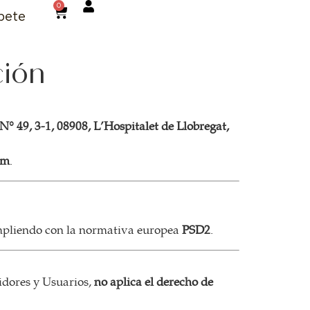
0
bete
ción
Nº 49, 3-1, 08908, L’Hospitalet de Llobregat,
om
.
pliendo con la normativa europea
PSD2
.
idores y Usuarios,
no aplica el derecho de