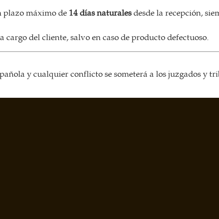
un plazo máximo de
14 días naturales
desde la recepción, siem
a cargo del cliente, salvo en caso de producto defectuoso.
española y cualquier conflicto se someterá a los juzgados y t
sente política antes de realizar el pago.