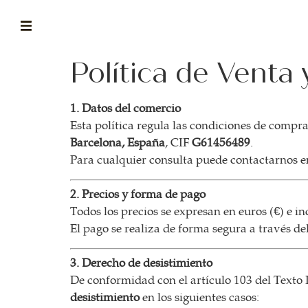
Política de Venta
ABOUT
la historia de fórum
1. Datos del comercio
BLOG
Esta política regula las condiciones de compr
el blog de fórum es tu brújula
Barcelona, España
, CIF
G61456489
.
Para cualquier consulta puede contactarnos e
MAGAZINE
no es una revista cualquiera
2. Precios y forma de pago
Todos los precios se expresan en euros (€) e in
ASOCIADOS
El pago se realiza de forma segura a través de
conoce a nuestros asociados
3. Derecho de desistimiento
FORMACIONES
De conformidad con el artículo 103 del Texto
el café siempre tiene algo nuevo que enseñarnos
desistimiento
en los siguientes casos: