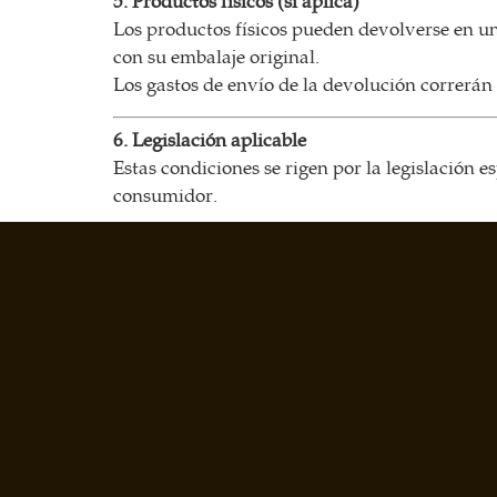
5. Productos físicos (si aplica)
Los productos físicos pueden devolverse en 
con su embalaje original.
Los gastos de envío de la devolución correrán 
6. Legislación aplicable
Estas condiciones se rigen por la legislación 
consumidor.
7. Aceptación
El cliente declara haber leído y aceptado la pre