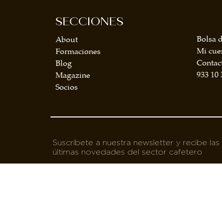
SECCIONES
Bolsa d
About
Mi cue
Formaciones
Contac
Blog
933 10 
Magazine
Socios
Suscríbete a nuestra newsletter y recibe las
últimas novedades del sector cafetero
Acepto la política de privacidad
SUSCRIBIRME