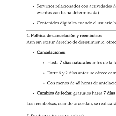
BOLSA DE TRABAJO
Servicios relacionados con actividades de
¡te imaginas vivir de tu pasión por el café?
eventos con fecha determinada).
CONTACTO
Contenidos digitales cuando el usuario 
¡queremos saber de ti!
4. Política de cancelación y reembolsos
Aun sin existir derecho de desistimiento, of
Cancelaciones
:
Hasta
7 días naturales
antes de la f
Entre 6 y 2 días antes: se ofrece c
Con menos de 48 horas de antelació
Cambios de fecha
: gratuitos hasta
7 días
Los reembolsos, cuando procedan, se realiza