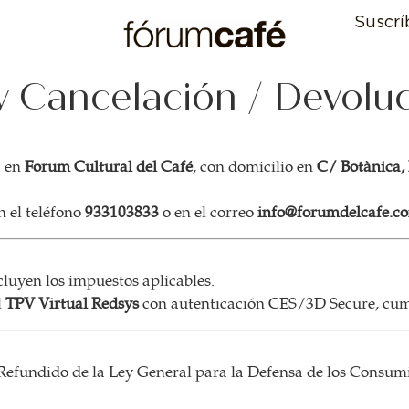
Suscrí
 y Cancelación / Devolu
a en
Forum Cultural del Café
, con domicilio en
C/ Botànica, 
n el teléfono
933103833
o en el correo
info@forumdelcafe.c
cluyen los impuestos aplicables.
l
TPV Virtual Redsys
con autenticación CES/3D Secure, cum
 Refundido de la Ley General para la Defensa de los Consum