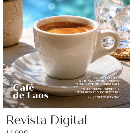
asociados
FORMACIONES
el café siempre tiene
algo nuevo que
enseñarnos
BOLSA DE TRABAJO
¡te imaginas vivir de tu pasión
por el café?
CONTACTO
¡queremos saber
de ti!
Revista Digital
14,99€