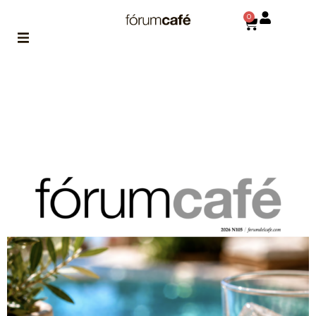
0
ABOUT
la historia
de fórum
BLOG
el blog
de fórum
es tu
brújula
MAGAZINE
no es una revista
cualquiera
ASOCIADOS
conoce a nuestros