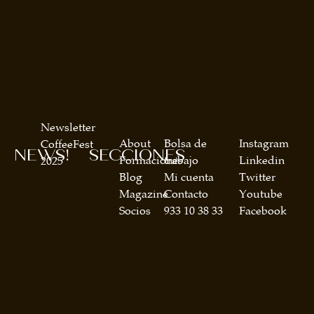
Newsletter
About
Bolsa de
Instagram
CoffeeFest
NEWS!
SECCIONES
Formaciones
trabajo
Linkedin
2025
Blog
Mi cuenta
Twitter
Magazine
Contacto
Youtube
Socios
933 10 38 33
Facebook