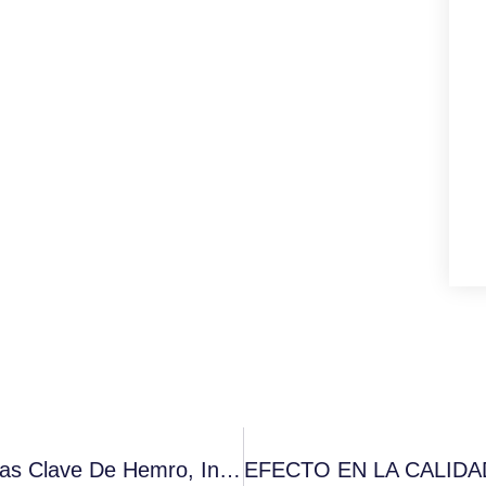
REPA Colabora Ahora Con Cuatro Marcas Clave De Hemro, Incluyendo Mahlkönig, Anfim, Ditting Y HeyCafé