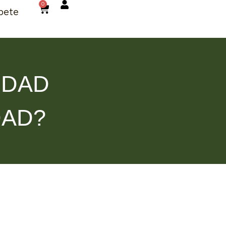
0
bete
IDAD
DAD?