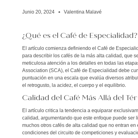
BOLSA DE TRABAJO
¡te imaginas vivir de tu pasión por el café?
Junio 20, 2024
Valentina Malavé
CONTACTO
¡queremos saber de ti!
¿Qué es el Café de Especialidad?
El artículo comienza definiendo el Café de Especial
para describir los cafés de la más alta calidad, que s
meticulosa atención a los detalles en todas las etap
Association (SCA), el Café de Especialidad debe cum
puntuación en una escala que evalúa diversos atributo
el retrogusto, la acidez, el cuerpo y el equilibrio.
Calidad del Café Más Allá del Té
El artículo critica la tendencia a equiparar exclusiv
calidad, argumentando que este enfoque puede ser l
muchos otros cafés de alta calidad que no entran en e
condiciones del circuito de competiciones y evaluaci