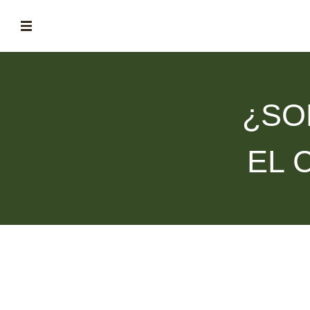
ABOUT
la historia de fórum
¿SO
BLOG
el blog de fórum es tu brújula
EL 
MAGAZINE
no es una revista cualquiera
ASOCIADOS
conoce a nuestros asociados
FORMACIONES
el café siempre tiene algo nuevo que enseñarnos