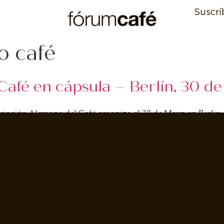
Suscrí
o café
Café en cápsula – Berlín, 30 d
ciación Alemana del Café organiza el 30 de Mayo en Berlin 
lemana y reunirá a más de 150 profesionales relacionados con 