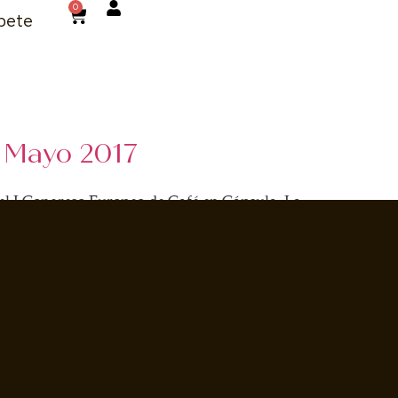
0
bete
e Mayo 2017
el I Congreso Europeo de Café en Cápsula. La
la fabricación y distribución de esta