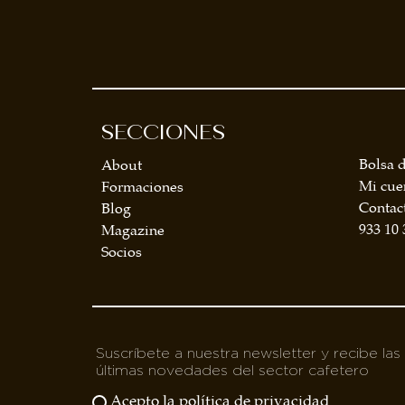
BOLSA DE TRABAJO
¡te imaginas vivir de tu pasión por el café?
CONTACTO
¡queremos saber de ti!
SECCIONES
Bolsa d
About
Mi cue
Formaciones
Contac
Blog
933 10 
Magazine
Socios
Suscríbete a nuestra newsletter y recibe las
últimas novedades del sector cafetero
Acepto la política de privacidad