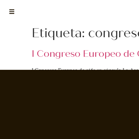
Etiqueta:
congres
ABOUT
la historia de fórum
I Congreso Europeo de 
BLOG
el blog de fórum es tu brújula
I Congreso Europeo de cáfe en cápsula La Aso
MAGAZINE
cita será en el Hotel Ellington de la capital a
no es una revista cualquiera
presentación de […]
ASOCIADOS
conoce a nuestros asociados
FORMACIONES
el café siempre tiene algo nuevo que enseñarnos