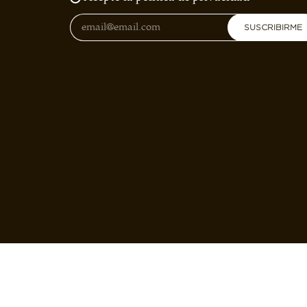
SUSCRIBIRME
Somos la primera organización sin ánimo de Lucro en e
café en España. Nuestro objetivo es el de fomentar el