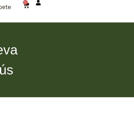
0
bete
eva
rús