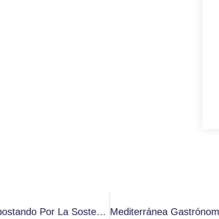
Café Barsel Lanza Un Nuevo Envase Apostando Por La Sostenibilidad Y El Cuidado Del Medio Ambiente