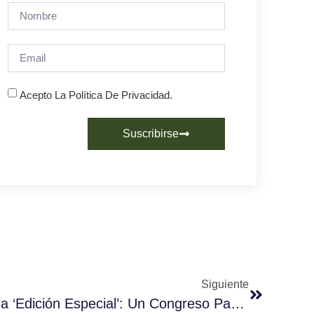
Acepto La Política De Privacidad.
Suscribirse
Siguiente
Mediterránea Gastrónoma ‘Edición Especial’: Un Congreso Para Homenajear Al Hostelero Y Al Productor