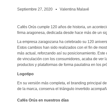
BOLSA DE TRABAJO
¡te imaginas vivir de tu pasión por el café?
Septiembre 27, 2020
Valentina Malavé
CONTACTO
¡queremos saber de ti!
Cafés Orús cumple 120 años de historia, un acontecim
firma aragonesa, dedicada desde hace más de un siglo
La empresa zaragozana ha celebrado su 120 aniversa
Estos cambios han sido realizados con el fin de mos
más actual, reforzando así su posicionamiento. Este 
de vinculación con los consumidores, acaba de ver l
productos y plataformas de forma paulatina en los p
Logotipo
En su versión más completa, el branding principal de
de la marca, conserva el triángulo invertido acompañ
Cafés Orús en nuestros días