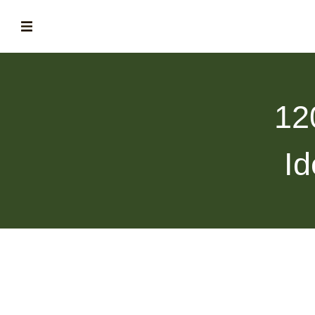
ABOUT
la historia de fórum
12
BLOG
el blog de fórum es tu brújula
Id
MAGAZINE
no es una revista cualquiera
ASOCIADOS
conoce a nuestros asociados
FORMACIONES
el café siempre tiene algo nuevo que enseñarnos