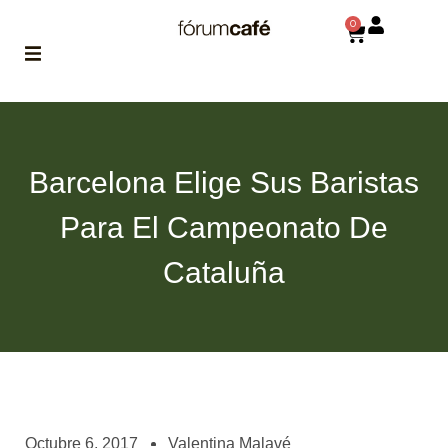
0
ABOUT
la historia
de fórum
Barcelona Elige Sus Baristas
BLOG
Para El Campeonato De
el blog
de fórum
es tu
Cataluña
brújula
MAGAZINE
no es una revista
cualquiera
ASOCIADOS
conoce a nuestros
Octubre 6, 2017
Valentina Malavé