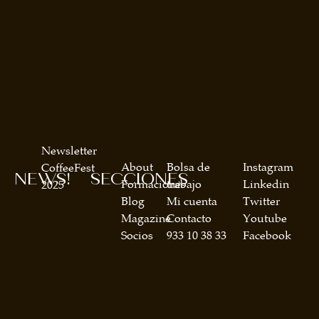
Newsletter
About
Bolsa de
Instagram
CoffeeFest
NEWS!
SECCIONES
Formaciones
trabajo
Linkedin
2025
Blog
Mi cuenta
Twitter
Magazine
Contacto
Youtube
Socios
933 10 38 33
Facebook