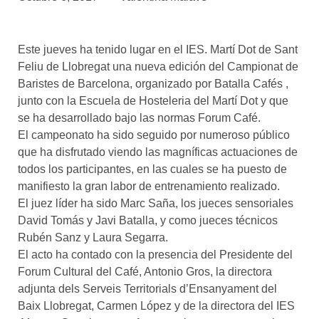
asociados
FORMACIONES
Este jueves ha tenido lugar en el IES. Martí Dot de Sant
el café siempre tiene
algo nuevo que
Feliu de Llobregat una nueva edición del Campionat de
enseñarnos
Baristes de Barcelona, organizado por Batalla Cafés ,
junto con la Escuela de Hosteleria del Martí Dot y que
BOLSA DE TRABAJO
se ha desarrollado bajo las normas Forum Café.
¡te imaginas vivir de tu pasión
El campeonato ha sido seguido por numeroso público
por el café?
que ha disfrutado viendo las magníficas actuaciones de
todos los participantes, en las cuales se ha puesto de
CONTACTO
manifiesto la gran labor de entrenamiento realizado.
¡queremos saber
de ti!
El juez líder ha sido Marc Saña, los jueces sensoriales
David Tomás y Javi Batalla, y como jueces técnicos
Rubén Sanz y Laura Segarra.
El acto ha contado con la presencia del Presidente del
Forum Cultural del Café, Antonio Gros, la directora
adjunta dels Serveis Territorials d’Ensanyament del
Baix Llobregat, Carmen López y de la directora del IES