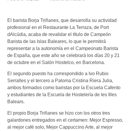
asociados
FORMACIONES
El barista Borja Triñanes, que desarrolla su actividad
el café siempre tiene
algo nuevo que
profesional en el Restaurante La Terraza, de Port
enseñarnos
dAlcúdia, acaba de revalidar el título de Campeón
Barista de las Islas Baleares, lo que le permitirá
BOLSA DE TRABAJO
representar a la autonomía en el Campeonato Barista
¡te imaginas vivir de tu pasión
de España, que este año se celebrará los días 20 y 21
por el café?
de octubre en el Salón Hostelco, en Barcelona.
CONTACTO
El segundo puesto ha correspondido a Ivo Rubio
¡queremos saber
Serralles y el tercero a Paloma Cristina Riera Julia,
de ti!
ambos formados como baristas por la Escuela Cafento
y estudiantes de la Escuela de Hostelería de les Illes
Balears.
El propio Borja Triñanes se hizo con los otros tres
galardones entregados en el certamen: Mejor Espresso,
al mejor café solo, Mejor Cappuccino Arte, al mejor