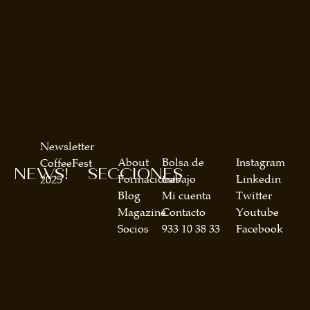
Newsletter
About
Bolsa de
Instagram
CoffeeFest
NEWS!
SECCIONES
Formaciones
trabajo
Linkedin
2025
Blog
Mi cuenta
Twitter
Magazine
Contacto
Youtube
Socios
933 10 38 33
Facebook