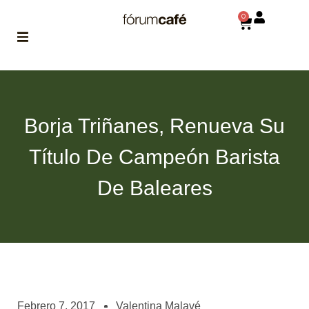
0
ABOUT
la historia
de fórum
Borja Triñanes, Renueva Su
BLOG
Título De Campeón Barista
el blog
de fórum
es tu
De Baleares
brújula
MAGAZINE
no es una revista
cualquiera
ASOCIADOS
conoce a nuestros
Febrero 7, 2017
Valentina Malavé