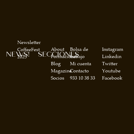
Newsletter
About
Bolsa de
Instagram
CoffeeFest
NEWS!
SECCIONES
Formaciones
trabajo
Linkedin
2025
Blog
Mi cuenta
Twitter
Magazine
Contacto
Youtube
Socios
933 10 38 33
Facebook