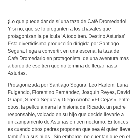
asociados
FORMACIONES
¡Lo que puede dar de sí una taza de Café Dromedario!
el café siempre tiene
algo nuevo que
Y si no, que se lo pregunten a los chavales que
enseñarnos
protagonizan la película ‘A todo tren. Destino Asturias’.
Esta divertidísima producción dirigida por Santiago
BOLSA DE TRABAJO
Segura, llega a convertir, en una escena, la taza de
¡te imaginas vivir de tu pasión
Café Dromedario en protagonista de una aventura más
por el café?
a bordo de ese tren que no termina de llegar hasta
Asturias.
CONTACTO
¡queremos saber
Protagonizada por Santiago Segura, Leo Harlem, Luna
de ti!
Fulgencio, Florentino Fernández, Joaquín Reyes, David
Guapo, Sirena Segura y Diego Arroba «El Cejas», entre
otros, la película narra la historia de Ricardo, un padre
responsable, volcado en su hijo que decide llevarle a
un campamento de Asturias en tren nocturno. Entonces
es cuando otros padres proponen que sea él quien lleve
también a sus hijos. Sin embargo, no cuentan que en el