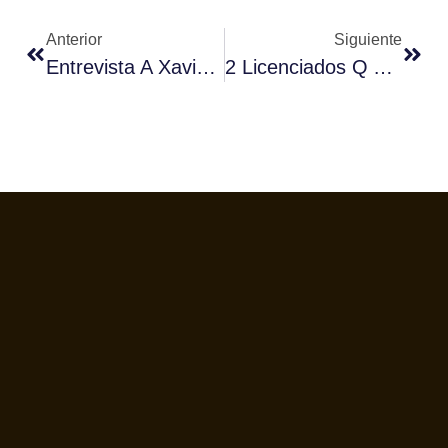
Anterior
Siguiente
Entrevista A Xavier De Erausquin, De BRACAFÉ, Nuevo Presidente Del Gremi De Torradors De Cafè De Catalunya
2 Licenciados Q Arabica En Icona Café