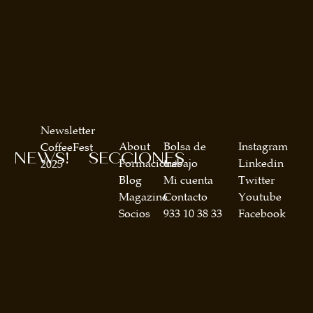
Newsletter
About
Bolsa de
Instagram
CoffeeFest
NEWS!
SECCIONES
Formaciones
trabajo
Linkedin
2025
Blog
Mi cuenta
Twitter
Magazine
Contacto
Youtube
Socios
933 10 38 33
Facebook