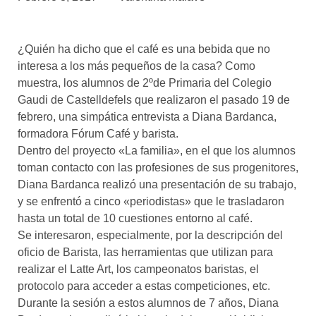
asociados
FORMACIONES
¿Quién ha dicho que el café es una bebida que no
el café siempre tiene
algo nuevo que
interesa a los más pequeños de la casa? Como
enseñarnos
muestra, los alumnos de 2ºde Primaria del Colegio
Gaudi de Castelldefels que realizaron el pasado 19 de
BOLSA DE TRABAJO
febrero, una simpática entrevista a Diana Bardanca,
¡te imaginas vivir de tu pasión
formadora Fórum Café y barista.
por el café?
Dentro del proyecto «La familia», en el que los alumnos
toman contacto con las profesiones de sus progenitores,
CONTACTO
Diana Bardanca realizó una presentación de su trabajo,
¡queremos saber
de ti!
y se enfrentó a cinco «periodistas» que le trasladaron
hasta un total de 10 cuestiones entorno al café.
Se interesaron, especialmente, por la descripción del
oficio de Barista, las herramientas que utilizan para
realizar el Latte Art, los campeonatos baristas, el
protocolo para acceder a estas competiciones, etc.
Durante la sesión a estos alumnos de 7 años, Diana