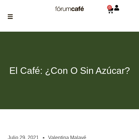
0
ABOUT
la historia
de fórum
BLOG
El Café: ¿Con O Sin Azúcar?
el blog
de fórum
es tu
brújula
MAGAZINE
no es una revista
cualquiera
ASOCIADOS
conoce a nuestros
Julio 29, 2021
Valentina Malavé