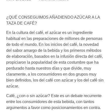
asociados
FORMACIONES
¿QUÉ CONSEGUIMOS AÑADIENDO AZÚCAR A LA
el café siempre tiene
algo nuevo que
TAZA DE CAFÉ?
enseñarnos
En la cultura del café, el azúcar es un ingrediente
BOLSA DE TRABAJO
habitual en las preparaciones de millones de personas
¡te imaginas vivir de tu pasión
de todo el mundo. En los inicios del café, la novedad
por el café?
del sabor amargo de la bebida y los primeros métodos
de elaboración, basados en la infusión directa del café,
CONTACTO
propiciaron la popularidad de esta costumbre que ha
¡queremos saber
perdurado hasta nuestros días y que divide, muy
de ti!
claramente, a los consumidores en dos grupos muy
bien definidos, los del café con azúcar y los del café sin
azúcar.
Café, ¿con o sin azúcar? Este es un debate recurrente
entre los consumidores de esta bebida, con tantos
argumentos a favor como posicionamientos en contra.