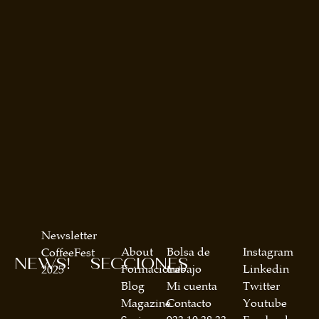
Newsletter
About
Bolsa de
Instagram
CoffeeFest
NEWS!
SECCIONES
Formaciones
trabajo
Linkedin
2025
Blog
Mi cuenta
Twitter
Magazine
Contacto
Youtube