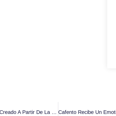
Collection N73 ECO: Un Café Gourmet Creado A Partir De La Mejor Selección De Arábicas Ecológicos