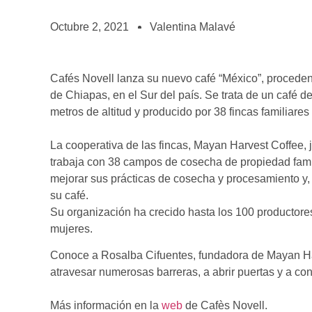
BOLSA DE TRABAJO
¡te imaginas vivir de tu pasión por el café?
Octubre 2, 2021
Valentina Malavé
CONTACTO
¡queremos saber de ti!
Cafés Novell lanza su nuevo café “México”, procedente
de Chiapas, en el Sur del país. Se trata de un café 
metros de altitud y producido por 38 fincas familiares 
La cooperativa de las fincas, Mayan Harvest Coffee, 
trabaja con 38 campos de cosecha de propiedad famil
mejorar sus prácticas de cosecha y procesamiento y,
su café.
Su organización ha crecido hasta los 100 productor
mujeres.
Conoce a Rosalba Cifuentes, fundadora de Mayan Har
atravesar numerosas barreras, a abrir puertas y a c
Más información en la
web
de Cafès Novell.