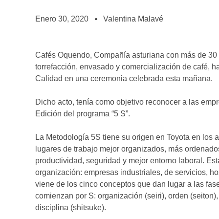
BOLSA DE TRABAJO
¡te imaginas vivir de tu pasión por el café?
Enero 30, 2020
Valentina Malavé
CONTACTO
¡queremos saber de ti!
Cafés Oquendo, Compañía asturiana con más de 30 añ
torrefacción, envasado y comercialización de café, h
Calidad en una ceremonia celebrada esta mañana.
Dicho acto, tenía como objetivo reconocer a las empr
Edición del programa “5 S”.
La Metodología 5S tiene su origen en Toyota en los añ
lugares de trabajo mejor organizados, más ordenado
productividad, seguridad y mejor entorno laboral. Est
organización: empresas industriales, de servicios, ho
viene de los cinco conceptos que dan lugar a las fa
comienzan por S: organización (seiri), orden (seiton),
disciplina (shitsuke).