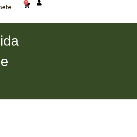
0
bete
ida
De