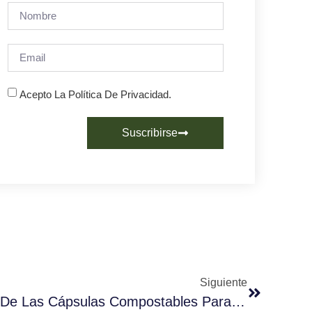
Acepto La Política De Privacidad.
Suscribirse
Siguiente
El Diseño Del Packaging De Las Cápsulas Compostables Para Cafés Baqué Ha Recibido El Premio Latampack 2019 Al Mejor Packaging Ecofriendly