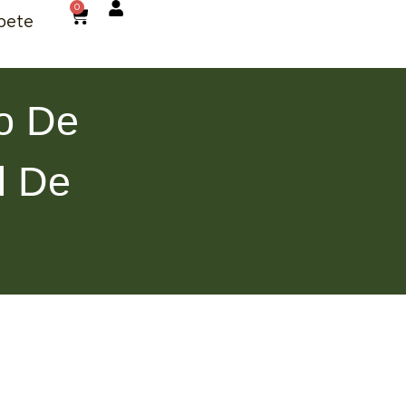
0
bete
lo De
l De