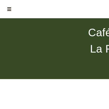
ABOUT
Café
la historia de fórum
BLOG
La 
el blog de fórum es tu brújula
MAGAZINE
no es una revista cualquiera
ASOCIADOS
conoce a nuestros asociados
FORMACIONES
el café siempre tiene algo nuevo que enseñarnos