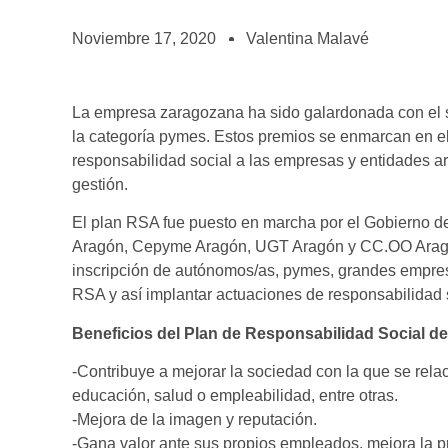
BOLSA DE TRABAJO
¡te imaginas vivir de tu pasión por el café?
Noviembre 17, 2020
Valentina Malavé
CONTACTO
¡queremos saber de ti!
La empresa zaragozana ha sido galardonada con el s
la categoría pymes. Estos premios se enmarcan en e
responsabilidad social a las empresas y entidades a
gestión.
El plan RSA fue puesto en marcha por el Gobierno 
Aragón, Cepyme Aragón, UGT Aragón y CC.OO Aragón, 
inscripción de autónomos/as, pymes, grandes empre
RSA y así implantar actuaciones de responsabilidad 
Beneficios del Plan de Responsabilidad Social d
-Contribuye a mejorar la sociedad con la que se rel
educación, salud o empleabilidad, entre otras.
-Mejora de la imagen y reputación.
-Gana valor ante sus propios empleados, mejora la pro