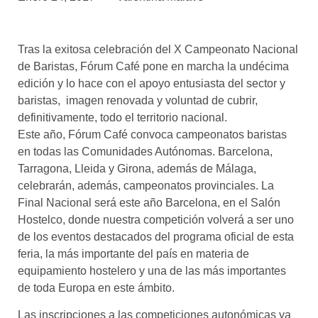
asociados
FORMACIONES
Tras la exitosa celebración del X Campeonato Nacional
el café siempre tiene
algo nuevo que
de Baristas, Fórum Café pone en marcha la undécima
enseñarnos
edición y lo hace con el apoyo entusiasta del sector y
baristas, imagen renovada y voluntad de cubrir,
BOLSA DE TRABAJO
definitivamente, todo el territorio nacional.
¡te imaginas vivir de tu pasión
Este año, Fórum Café convoca campeonatos baristas
por el café?
en todas las Comunidades Autónomas. Barcelona,
Tarragona, Lleida y Girona, además de Málaga,
CONTACTO
celebrarán, además, campeonatos provinciales. La
¡queremos saber
de ti!
Final Nacional será este año Barcelona, en el Salón
Hostelco, donde nuestra competición volverá a ser uno
de los eventos destacados del programa oficial de esta
feria, la más importante del país en materia de
equipamiento hostelero y una de las más importantes
de toda Europa en este ámbito.
Las inscripciones a las competiciones autonómicas ya