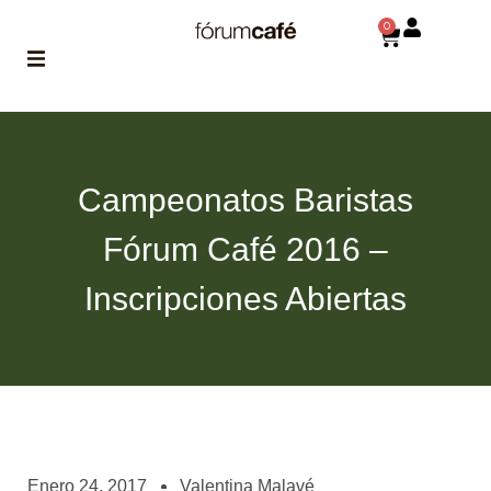
0
ABOUT
la historia
de fórum
Campeonatos Baristas
BLOG
Fórum Café 2016 –
el blog
de fórum
es tu
Inscripciones Abiertas
brújula
MAGAZINE
no es una revista
cualquiera
ASOCIADOS
conoce a nuestros
Enero 24, 2017
Valentina Malavé