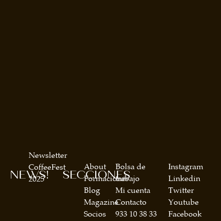
Newsletter
About
Bolsa de
Instagram
CoffeeFest
NEWS!
SECCIONES
Formaciones
trabajo
Linkedin
2025
Blog
Mi cuenta
Twitter
Magazine
Contacto
Youtube
Socios
933 10 38 33
Facebook