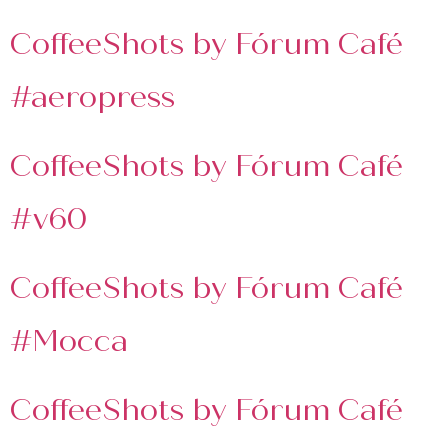
asociados
CoffeeShots by Fórum Café
FORMACIONES
el café siempre tiene
#aeropress
algo nuevo que
enseñarnos
BOLSA DE TRABAJO
CoffeeShots by Fórum Café
¡te imaginas vivir de tu pasión
por el café?
#v60
CONTACTO
¡queremos saber
CoffeeShots by Fórum Café
de ti!
#Mocca
CoffeeShots by Fórum Café