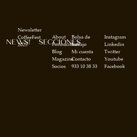
Newsletter
About
Bolsa de
Instagram
CoffeeFest
NEWS!
SECCIONES
Formaciones
trabajo
Linkedin
2025
Blog
Mi cuenta
Twitter
Magazine
Contacto
Youtube
Socios
933 10 38 33
Facebook