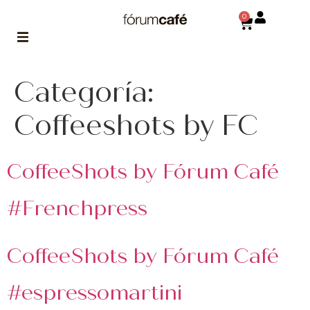
0
Categoría:
ABOUT
la historia
de fórum
Coffeeshots by FC
BLOG
el blog
CoffeeShots by Fórum Café
de fórum
es tu
brújula
#Frenchpress
MAGAZINE
no es una revista
CoffeeShots by Fórum Café
cualquiera
ASOCIADOS
#espressomartini
conoce a nuestros