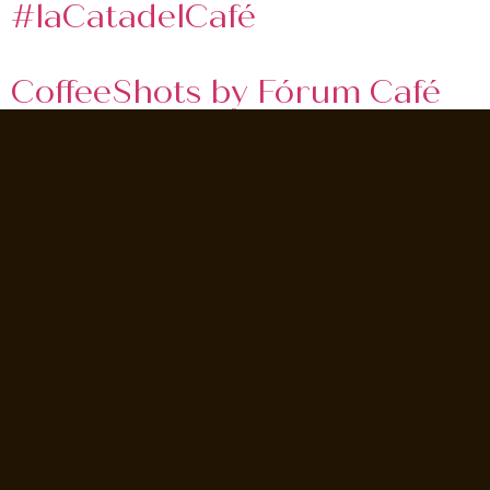
#laCatadelCafé
CoffeeShots by Fórum Café
#FlatWhite