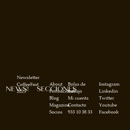
Newsletter
About
Bolsa de
Instagram
CoffeeFest
NEWS!
SECCIONES
Formaciones
trabajo
Linkedin
2025
Blog
Mi cuenta
Twitter
Magazine
Contacto
Youtube
Socios
933 10 38 33
Facebook