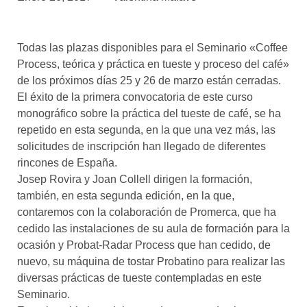
asociados
FORMACIONES
Todas las plazas disponibles para el Seminario «Coffee
el café siempre tiene
algo nuevo que
Process, teórica y práctica en tueste y proceso del café»
enseñarnos
de los próximos días 25 y 26 de marzo están cerradas.
El éxito de la primera convocatoria de este curso
BOLSA DE TRABAJO
monográfico sobre la práctica del tueste de café, se ha
¡te imaginas vivir de tu pasión
repetido en esta segunda, en la que una vez más, las
por el café?
solicitudes de inscripción han llegado de diferentes
rincones de España.
CONTACTO
Josep Rovira y Joan Collell dirigen la formación,
¡queremos saber
de ti!
también, en esta segunda edición, en la que,
contaremos con la colaboración de Promerca, que ha
cedido las instalaciones de su aula de formación para la
ocasión y Probat-Radar Process que han cedido, de
nuevo, su máquina de tostar Probatino para realizar las
diversas prácticas de tueste contempladas en este
Seminario.