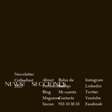
Newsletter
About
Bolsa de
Instagram
CoffeeFest
NEWS!
SECCIONES
Formaciones
trabajo
Linkedin
2025
Blog
Mi cuenta
Twitter
Magazine
Contacto
Youtube
Socios
933 10 38 33
Facebook