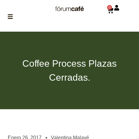
0
ABOUT
la historia
de fórum
Coffee Process Plazas
BLOG
el blog
Cerradas.
de fórum
es tu
brújula
MAGAZINE
no es una revista
cualquiera
ASOCIADOS
conoce a nuestros
Enero 26, 2017
Valentina Malavé