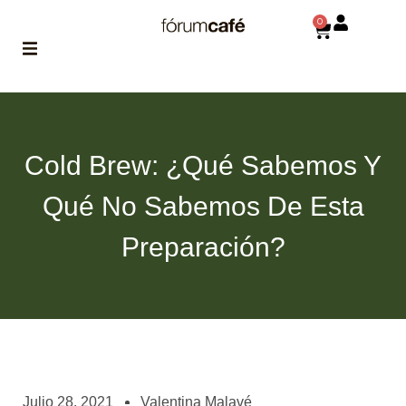
0
ABOUT
la historia
de fórum
Cold Brew: ¿Qué Sabemos Y
BLOG
Qué No Sabemos De Esta
el blog
de fórum
es tu
Preparación?
brújula
MAGAZINE
no es una revista
cualquiera
ASOCIADOS
conoce a nuestros
Julio 28, 2021
Valentina Malavé