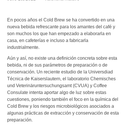
asociados
FORMACIONES
En pocos años el Cold Brew se ha convertido en una
el café siempre tiene
algo nuevo que
nueva bebida refrescante para los amantes del café y
enseñarnos
son muchos los que han empezado a elaborarla en
casa, en cafeterías e incluso a fabricarla
BOLSA DE TRABAJO
industrialmente.
¡te imaginas vivir de tu pasión
por el café?
Aún y así, no existe una definición concreta sobre esta
bebida, ni de sus parámetros de preparación o de
CONTACTO
conservación. Un reciente estudio de la Universdiad
¡queremos saber
Técnica de Kaiserslautern, el laboratorio Chemisches
de ti!
und Veterinäruntersuchungsamt (CVUA) y Coffee
Consulate intenta aportar algo de luz sobre estas
cuestiones, poniendo también el foco en la química del
Cold Brew y los riesgos microbiológicos asociados a
algunas prácticas de extracción y conservación de esta
preparación.