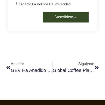
Acepto La Política De Privacidad.
Suscribirse
Anterior
Siguiente
GEV Ha Añadido Con CREM Otra Marca De Welbilt A Su Cartera
Global Coffee Platform Convoca Una Consulta Mundial Para Sentar Las Bases De La Sostenibilidad Presente Y Futura Del Café