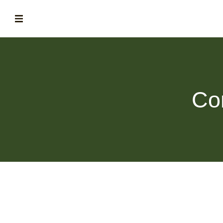
ABOUT
la historia de fórum
BLOG
Co
el blog de fórum es tu brújula
MAGAZINE
no es una revista cualquiera
ASOCIADOS
conoce a nuestros asociados
FORMACIONES
el café siempre tiene algo nuevo que enseñarnos