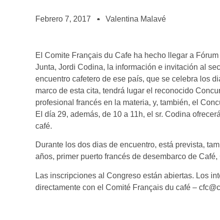
BOLSA DE TRABAJO
¡te imaginas vivir de tu pasión por el café?
Febrero 7, 2017
Valentina Malavé
CONTACTO
¡queremos saber de ti!
El Comite Français du Cafe ha hecho llegar a Fórum 
Junta, Jordi Codina, la información e invitación al se
encuentro cafetero de ese país, que se celebra los d
marco de esta cita, tendrá lugar el reconocido Concur
profesional francés en la materia, y, también, el Con
El día 29, además, de 10 a 11h, el sr. Codina ofrece
café.
Durante los dos dias de encuentro, está prevista, tam
años, primer puerto francés de desembarco de Café
Las inscripciones al Congreso están abiertas. Los in
directamente con el Comité Français du café – cfc@