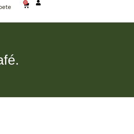
0
bete
fé.