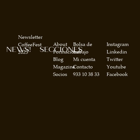
Newsletter
About
Bolsa de
Instagram
CoffeeFest
NEWS!
SECCIONES
Formaciones
trabajo
Linkedin
2025
Blog
Mi cuenta
Twitter
Magazine
Contacto
Youtube
Socios
933 10 38 33
Facebook