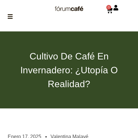
0
ABOUT
la historia
de fórum
Cultivo De Café En
BLOG
Invernadero: ¿utopía O
el blog
de fórum
es tu
Realidad?
brújula
MAGAZINE
no es una revista
cualquiera
ASOCIADOS
conoce a nuestros
Enero 17, 2025
Valentina Malavé