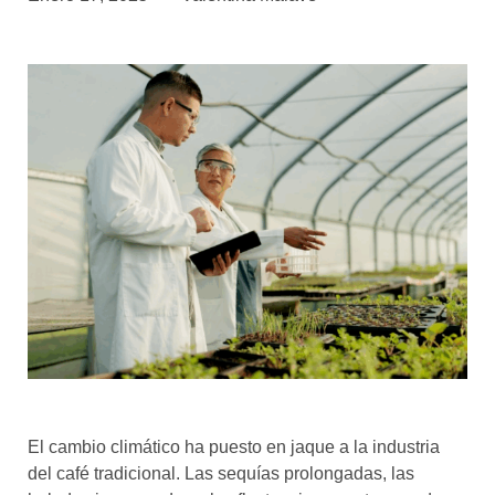
asociados
FORMACIONES
el café siempre tiene
algo nuevo que
enseñarnos
BOLSA DE TRABAJO
¡te imaginas vivir de tu pasión
por el café?
CONTACTO
¡queremos saber
de ti!
El cambio climático ha puesto en jaque a la industria
del café tradicional. Las sequías prolongadas, las