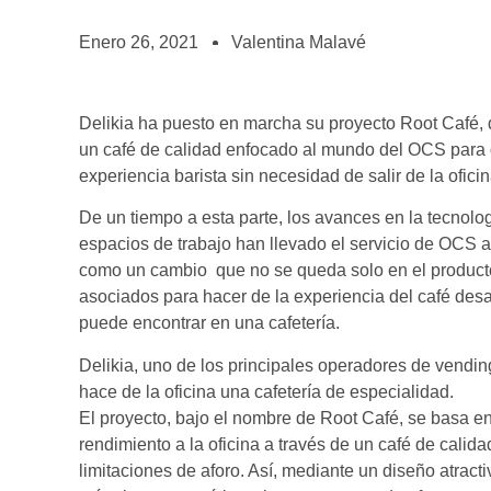
BOLSA DE TRABAJO
¡te imaginas vivir de tu pasión por el café?
Enero 26, 2021
Valentina Malavé
CONTACTO
¡queremos saber de ti!
Delikia ha puesto en marcha su proyecto Root Café, 
un café de calidad enfocado al mundo del OCS para q
experiencia barista sin necesidad de salir de la ofici
De un tiempo a esta parte, los avances en la tecnolo
espacios de trabajo han llevado el servicio de OCS a
como un cambio que no se queda solo en el producto e
asociados para hacer de la experiencia del café des
puede encontrar en una cafetería.
Delikia, uno de los principales operadores de vend
hace de la oficina una cafetería de especialidad.
El proyecto, bajo el nombre de Root Café, se basa e
rendimiento a la oficina a través de un café de calidad
limitaciones de aforo. Así, mediante un diseño atracti