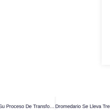
Cafès Cornellà Innova Con Eurecat En Su Proceso De Transformación Digital