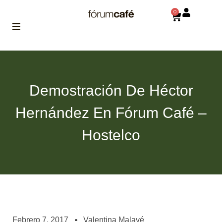
0
ABOUT
la historia
de fórum
Demostración De Héctor
BLOG
Hernández En Fórum Café –
el blog
de fórum
es tu
Hostelco
brújula
MAGAZINE
no es una revista
cualquiera
ASOCIADOS
conoce a nuestros
Febrero 7, 2017
Valentina Malavé