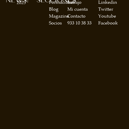
NEWS!
SECCIONES
Formaciones
trabajo
Linkedin
2025
Blog
Mi cuenta
Twitter
Magazine
Contacto
Youtube
Socios
933 10 38 33
Facebook