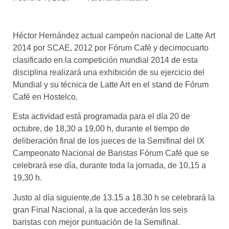
asociados
FORMACIONES
Héctor Hernández actual campeón nacional de Latte Art
el café siempre tiene
algo nuevo que
2014 por SCAE, 2012 por Fórum Café y decimocuarto
enseñarnos
clasificado en la competición mundial 2014 de esta
disciplina realizará una exhibición de su ejercicio del
BOLSA DE TRABAJO
Mundial y su técnica de Latte Art en el stand de Fórum
¡te imaginas vivir de tu pasión
Café en Hostelco.
por el café?
Esta actividad está programada para el día 20 de
CONTACTO
octubre, de 18,30 a 19,00 h, durante el tiempo de
¡queremos saber
deliberación final de los jueces de la Semifinal del IX
de ti!
Campeonato Nacional de Baristas Fórum Café que se
celebrará ese día, durante toda la jornada, de 10,15 a
19,30 h.
Justo al día siguiente,de 13.15 a 18.30 h se celebrará la
gran Final Nacional, a la que accederán los seis
baristas con mejor puntuación de la Semifinal.