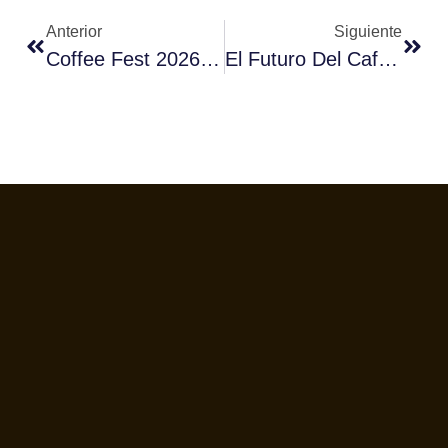
Anterior
Siguiente
Coffee Fest 2026 Refuerza La Profesionalización Del Sector Cafetero
El Futuro Del Café Ya Tiene Nombres Propios: Conoce A Los 10 Finalistas Del I Campeonato De Escuelas Fórum Café