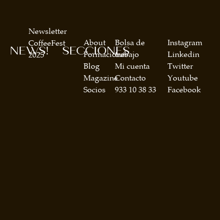
Newsletter
About
Bolsa de
Instagram
CoffeeFest
NEWS!
SECCIONES
Formaciones
trabajo
Linkedin
2025
Blog
Mi cuenta
Twitter
Magazine
Contacto
Youtube
Socios
933 10 38 33
Facebook