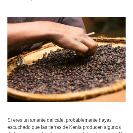
asociados
FORMACIONES
el café siempre tiene
algo nuevo que
enseñarnos
BOLSA DE TRABAJO
¡te imaginas vivir de tu pasión
por el café?
CONTACTO
¡queremos saber
de ti!
Si eres un amante del café, probablemente hayas
escuchado que las tierras de Kenia producen algunos