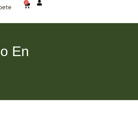
0
bete
do En