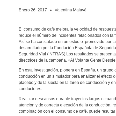
BOLSA DE TRABAJO
¡te imaginas vivir de tu pasión por el café?
Enero 26, 2017
Valentina Malavé
CONTACTO
¡queremos saber de ti!
El consumo de café mejora la velocidad de respuesta 
reduce el número de incidentes relacionados con la f
Así se ha constatado en un estudio promovido por l
desarrollado por la Fundación Española de Seguridad V
Seguridad Vial (INTRAS).Los resultados se presentar
directrices de la campaña, «Al Volante Gente Despie
En esta investigación, pionera en España, un grupo
conducción en un simulador para analizar el efecto d
placebo y de la siesta en la tarea de conducción y en
conductores.
Realizar descansos durante trayectos largos o cuand
atención y de correcta ejecución de la conducción, r
combinación con el consumo de café, puede resultar