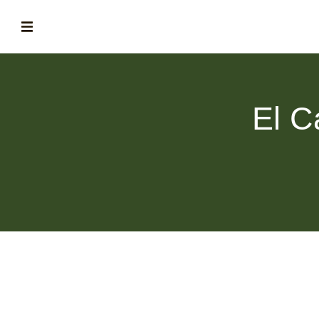
ABOUT
la historia de fórum
El C
BLOG
el blog de fórum es tu brújula
MAGAZINE
no es una revista cualquiera
ASOCIADOS
conoce a nuestros asociados
FORMACIONES
el café siempre tiene algo nuevo que enseñarnos