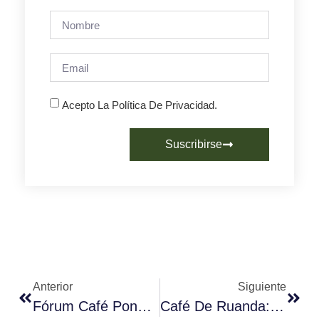
Acepto La Política De Privacidad.
Suscribirse
Anterior
Siguiente
Fórum Café Pone En Marcha El Primer Campeonato De Escuelas De Hostelería Especializadas En Café
Café De Ruanda: Un Viaje Del Esfuerzo A La Excelencia Mundial