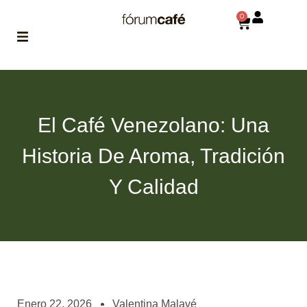
0
ABOUT
la historia
de fórum
El Café Venezolano: Una
BLOG
Historia De Aroma, Tradición
el blog
de fórum
es tu
Y Calidad
brújula
MAGAZINE
no es una revista
cualquiera
ASOCIADOS
conoce a nuestros
Enero 22, 2026
Valentina Malavé