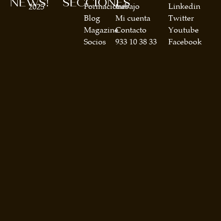
NEWS!
SECCIONES
Formaciones
trabajo
Linkedin
2025
Blog
Mi cuenta
Twitter
Magazine
Contacto
Youtube
Socios
933 10 38 33
Facebook