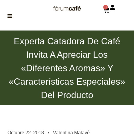
0
ABOUT
Experta Catadora De Café
la historia
de fórum
Invita A Apreciar Los
BLOG
«diferentes Aromas» Y
el blog
de fórum
es tu
«características Especiales»
brújula
Del Producto
MAGAZINE
no es una revista
cualquiera
ASOCIADOS
conoce a nuestros
Octubre 22, 2018
Valentina Malavé