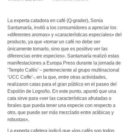
asociados
FORMACIONES
La experta catadora en café (Q-grader), Sonia
el café siempre tiene
algo nuevo que
Santamaría, invitó a los consumidores a apreciar los
enseñarnos
«diferentes aromas» y «características especiales» del
producto, ya que «tomar un café no debe ser
BOLSA DE TRABAJO
únicamente tomarlo, sino que es positivo ver las
¡te imaginas vivir de tu pasión
diferencias entre especies». Santamaría realizó estas
por el café?
manifestaciones a Europa Press durante la jornada de
‘Templo Cafés’ – perteneciente al grupo multinacional
CONTACTO
‘UCC Coffe’-, en la que, entre otras actividades,
¡queremos saber
de ti!
realizaron catas para el gran público en el paseo del
Espolón de Logroño. En este punto, apuntó que una
cata sirve para «ver las características afrutadas o
forales que pueda tener una especie con respecto a
otro, que puede ser más mezclado entre arábicas y
robustas».
La experta cafetera indicó que «los cafés son todos