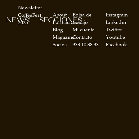
Newsletter
About
Bolsa de
Instagram
CoffeeFest
NEWS!
SECCIONES
Formaciones
trabajo
Linkedin
2025
Blog
Mi cuenta
Twitter
Magazine
Contacto
Youtube
Socios
933 10 38 33
Facebook