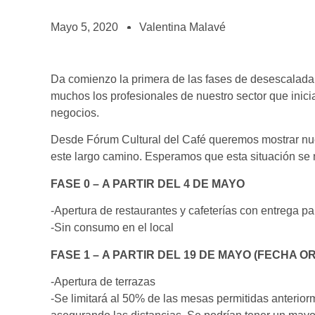
BOLSA DE TRABAJO
¡te imaginas vivir de tu pasión por el café?
Mayo 5, 2020
Valentina Malavé
CONTACTO
¡queremos saber de ti!
Da comienzo la primera de las fases de desescalada e
muchos los profesionales de nuestro sector que inic
negocios.
Desde Fórum Cultural del Café queremos mostrar nues
este largo camino. Esperamos que esta situación se 
FASE 0 – A PARTIR DEL 4 DE MAYO
-Apertura de restaurantes y cafeterías con entrega pa
-Sin consumo en el local
FASE 1 – A PARTIR DEL 19 DE MAYO (FECHA O
-Apertura de terrazas
-Se limitará al 50% de las mesas permitidas anterior