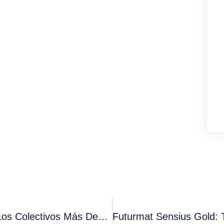
Más De Un Millón De Desayunos Para Los Colectivos Más Desfavorecidos Por La Crisis Del Covid-19