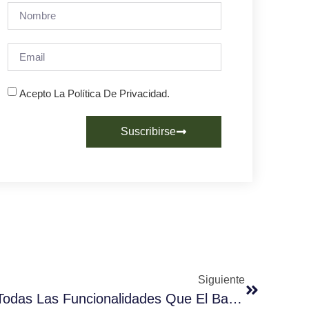
Acepto La Política De Privacidad.
Suscribirse
Siguiente
Futurmat Sensius Gold: Todas Las Funcionalidades Que El Barista Necesita Gestionadas A Través De Su Display Táctil De 4,7”