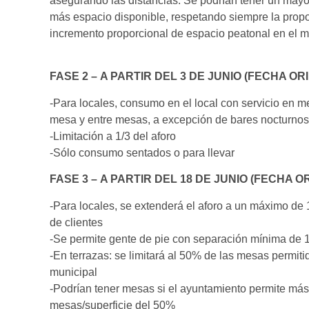
asegurando las distancias. Se podrían tener un may
más espacio disponible, respetando siempre la prop
incremento proporcional de espacio peatonal en el m
FASE 2 – A PARTIR DEL 3 DE JUNIO (FECHA OR
-Para locales, consumo en el local con servicio en m
mesa y entre mesas, a excepción de bares nocturnos
-Limitación a 1/3 del aforo
-Sólo consumo sentados o para llevar
FASE 3 – A PARTIR DEL 18 DE JUNIO (FECHA O
-Para locales, se extenderá el aforo a un máximo de
de clientes
-Se permite gente de pie con separación mínima de 1,
-En terrazas: se limitará al 50% de las mesas permiti
municipal
-Podrían tener mesas si el ayuntamiento permite más
mesas/superficie del 50%