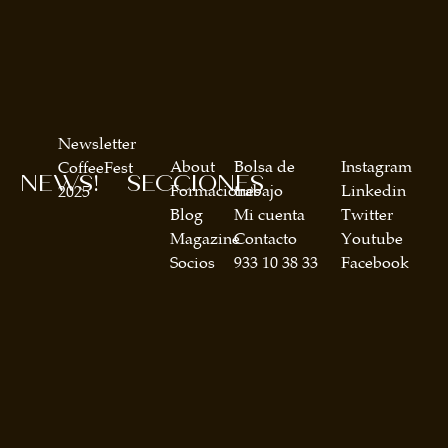
Newsletter
About
Bolsa de
Instagram
CoffeeFest
NEWS!
SECCIONES
Formaciones
trabajo
Linkedin
2025
Blog
Mi cuenta
Twitter
Magazine
Contacto
Youtube
Socios
933 10 38 33
Facebook