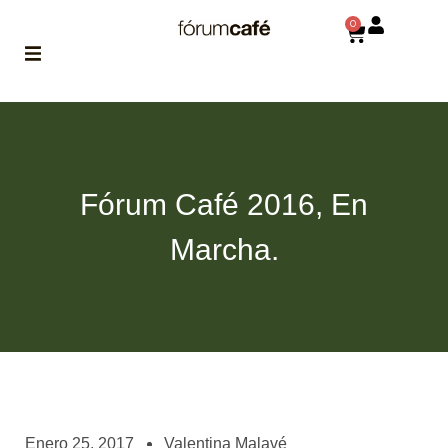
0
ABOUT
la historia
de fórum
Fórum Café 2016, En
BLOG
el blog
Marcha.
de fórum
es tu
brújula
MAGAZINE
no es una revista
cualquiera
ASOCIADOS
conoce a nuestros
Enero 25, 2017
Valentina Malavé