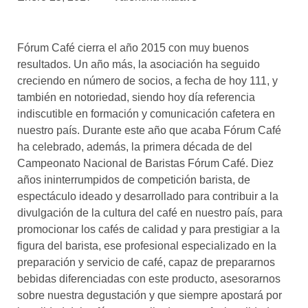
asociados
FORMACIONES
Fórum Café cierra el año 2015 con muy buenos
el café siempre tiene
algo nuevo que
resultados. Un año más, la asociación ha seguido
enseñarnos
creciendo en número de socios, a fecha de hoy 111, y
también en notoriedad, siendo hoy día referencia
BOLSA DE TRABAJO
indiscutible en formación y comunicación cafetera en
¡te imaginas vivir de tu pasión
nuestro país. Durante este año que acaba Fórum Café
por el café?
ha celebrado, además, la primera década de del
Campeonato Nacional de Baristas Fórum Café. Diez
CONTACTO
años ininterrumpidos de competición barista, de
¡queremos saber
de ti!
espectáculo ideado y desarrollado para contribuir a la
divulgación de la cultura del café en nuestro país, para
promocionar los cafés de calidad y para prestigiar a la
figura del barista, ese profesional especializado en la
preparación y servicio de café, capaz de prepararnos
bebidas diferenciadas con este producto, asesorarnos
sobre nuestra degustación y que siempre apostará por