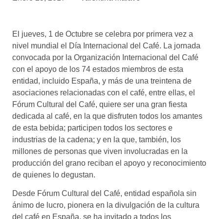
asociados
FORMACIONES
El jueves, 1 de Octubre se celebra por primera vez a
el café siempre tiene
algo nuevo que
nivel mundial el Día Internacional del Café. La jornada
enseñarnos
convocada por la Organización Internacional del Café
con el apoyo de los 74 estados miembros de esta
BOLSA DE TRABAJO
entidad, incluido España, y más de una treintena de
¡te imaginas vivir de tu pasión
asociaciones relacionadas con el café, entre ellas, el
por el café?
Fórum Cultural del Café, quiere ser una gran fiesta
dedicada al café, en la que disfruten todos los amantes
CONTACTO
de esta bebida; participen todos los sectores e
¡queremos saber
de ti!
industrias de la cadena; y en la que, también, los
millones de personas que viven involucradas en la
producción del grano reciban el apoyo y reconocimiento
de quienes lo degustan.
Desde Fórum Cultural del Café, entidad española sin
ánimo de lucro, pionera en la divulgación de la cultura
del café en España, se ha invitado a todos los