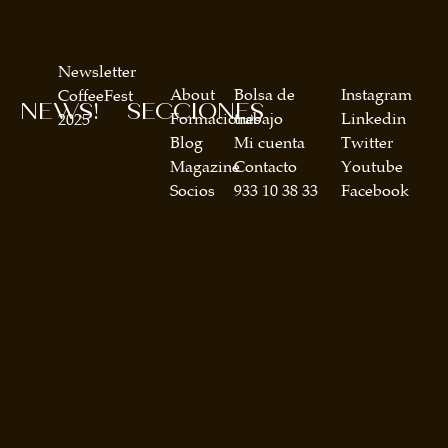
Newsletter
About
Bolsa de
Instagram
CoffeeFest
NEWS!
SECCIONES
Formaciones
trabajo
Linkedin
2025
Blog
Mi cuenta
Twitter
Magazine
Contacto
Youtube
Socios
933 10 38 33
Facebook