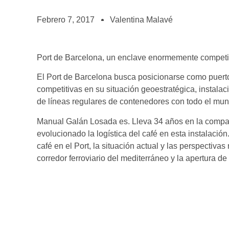
BOLSA DE TRABAJO
¡te imaginas vivir de tu pasión por el café?
Febrero 7, 2017
Valentina Malavé
CONTACTO
¡queremos saber de ti!
Port de Barcelona, un enclave enormemente competit
El Port de Barcelona busca posicionarse como puerto
competitivas en su situación geoestratégica, instalaci
de líneas regulares de contenedores con todo el mun
Manual Galán Losada es. Lleva 34 años en la compañ
evolucionado la logística del café en esta instalació
café en el Port, la situación actual y las perspectiva
corredor ferroviario del mediterráneo y la apertura 