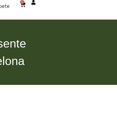
0
bete
sente
elona