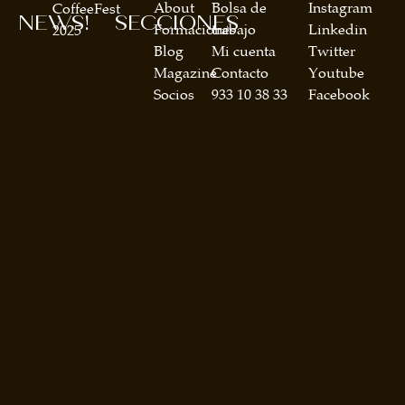
About
Bolsa de
Instagram
CoffeeFest
NEWS!
SECCIONES
Formaciones
trabajo
Linkedin
2025
Blog
Mi cuenta
Twitter
Magazine
Contacto
Youtube
Socios
933 10 38 33
Facebook