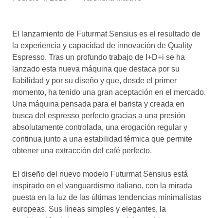
asociados
FORMACIONES
El lanzamiento de Futurmat Sensius es el resultado de
el café siempre tiene
algo nuevo que
la experiencia y capacidad de innovación de Quality
enseñarnos
Espresso. Tras un profundo trabajo de I+D+i se ha
lanzado esta nueva máquina que destaca por su
BOLSA DE TRABAJO
fiabilidad y por su diseño y que, desde el primer
¡te imaginas vivir de tu pasión
momento, ha tenido una gran aceptación en el mercado.
por el café?
Una máquina pensada para el barista y creada en
busca del espresso perfecto gracias a una presión
CONTACTO
absolutamente controlada, una erogación regular y
¡queremos saber
de ti!
continua junto a una estabilidad térmica que permite
obtener una extracción del café perfecto.
El diseño del nuevo modelo Futurmat Sensius está
inspirado en el vanguardismo italiano, con la mirada
puesta en la luz de las últimas tendencias minimalistas
europeas. Sus líneas simples y elegantes, la