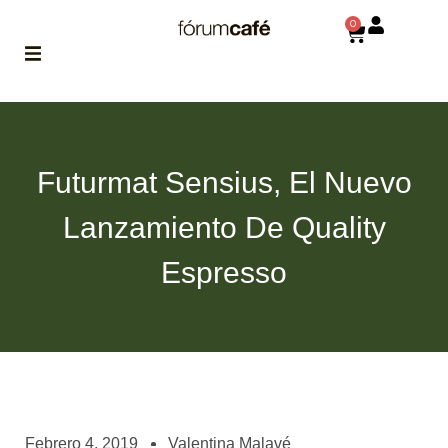
0
ABOUT
la historia
de fórum
Futurmat Sensius, El Nuevo
BLOG
Lanzamiento De Quality
el blog
de fórum
es tu
Espresso
brújula
MAGAZINE
no es una revista
cualquiera
ASOCIADOS
conoce a nuestros
Febrero 4, 2019
Valentina Malavé