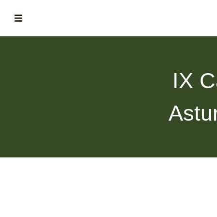
ABOUT
la historia de fórum
IX C
BLOG
el blog de fórum es tu brújula
Astu
MAGAZINE
no es una revista cualquiera
ASOCIADOS
conoce a nuestros asociados
FORMACIONES
el café siempre tiene algo nuevo que enseñarnos