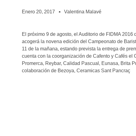
BOLSA DE TRABAJO
¡te imaginas vivir de tu pasión por el café?
Enero 20, 2017
Valentina Malavé
CONTACTO
¡queremos saber de ti!
El próximo 9 de agosto, el Auditorio de FIDMA 2016 d
acogerá la novena edición del Campeonato de Barist
11 de la mañana, estando prevista la entrega de pre
cuenta con la coorganización de Cafento y Cafés el G
Promerca, Reybar, Calidad Pascual, Eunasa, Brita Pr
colaboración de Bezoya, Ceramicas Sant Pancraç