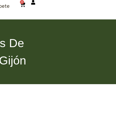
0
bete
as De
Gijón