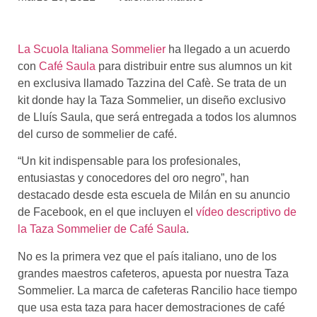
asociados
FORMACIONES
La Scuola Italiana Sommelier
ha llegado a un acuerdo
el café siempre tiene
algo nuevo que
con
Café Saula
para distribuir entre sus alumnos un kit
enseñarnos
en exclusiva llamado Tazzina del Cafè. Se trata de un
kit donde hay la Taza Sommelier, un diseño exclusivo
BOLSA DE TRABAJO
de Lluís Saula, que será entregada a todos los alumnos
¡te imaginas vivir de tu pasión
del curso de sommelier de café.
por el café?
“Un kit indispensable para los profesionales,
CONTACTO
entusiastas y conocedores del oro negro”, han
¡queremos saber
destacado desde esta escuela de Milán en su anuncio
de ti!
de Facebook, en el que incluyen el
vídeo descriptivo de
la Taza Sommelier de Café Saula
.
No es la primera vez que el país italiano, uno de los
grandes maestros cafeteros, apuesta por nuestra Taza
Sommelier. La marca de cafeteras Rancilio hace tiempo
que usa esta taza para hacer demostraciones de café