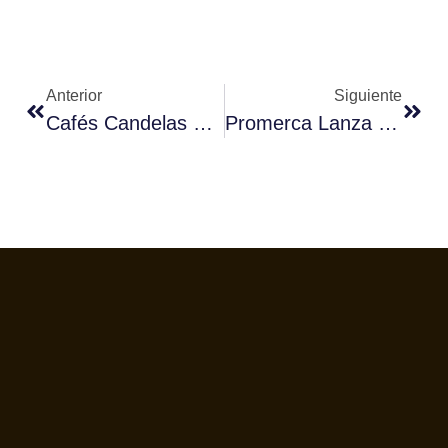
Anterior
Siguiente
Cafés Candelas Colabora Con La XIX Edición De Los Premios Mestre Mateo
Promerca Lanza Un Nuevo Formato De Su Chocolate Blanco A Granel