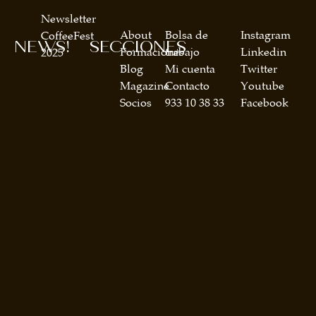
Newsletter
About
Bolsa de
Instagram
CoffeeFest
NEWS!
SECCIONES
Formaciones
trabajo
Linkedin
2025
Blog
Mi cuenta
Twitter
Magazine
Contacto
Youtube
Socios
933 10 38 33
Facebook