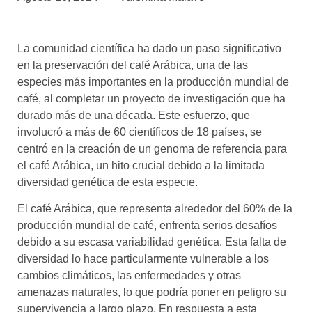
asociados
FORMACIONES
La comunidad científica ha dado un paso significativo
el café siempre tiene
algo nuevo que
en la preservación del café Arábica, una de las
enseñarnos
especies más importantes en la producción mundial de
café, al completar un proyecto de investigación que ha
BOLSA DE TRABAJO
durado más de una década. Este esfuerzo, que
¡te imaginas vivir de tu pasión
involucró a más de 60 científicos de 18 países, se
por el café?
centró en la creación de un genoma de referencia para
el café Arábica, un hito crucial debido a la limitada
CONTACTO
diversidad genética de esta especie.
¡queremos saber
de ti!
El café Arábica, que representa alrededor del 60% de la
producción mundial de café, enfrenta serios desafíos
debido a su escasa variabilidad genética. Esta falta de
diversidad lo hace particularmente vulnerable a los
cambios climáticos, las enfermedades y otras
amenazas naturales, lo que podría poner en peligro su
supervivencia a largo plazo. En respuesta a esta