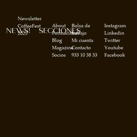
Newsletter
About
Bolsa de
Instagram
CoffeeFest
NEWS!
SECCIONES
Formaciones
trabajo
Linkedin
2025
Blog
Mi cuenta
Twitter
Magazine
Contacto
Youtube
Socios
933 10 38 33
Facebook