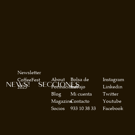
Newsletter
About
Bolsa de
Instagram
CoffeeFest
NEWS!
SECCIONES
Formaciones
trabajo
Linkedin
2025
Blog
Mi cuenta
Twitter
Magazine
Contacto
Youtube
Socios
933 10 38 33
Facebook