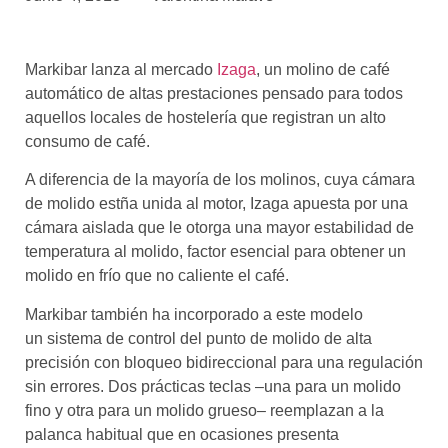
asociados
FORMACIONES
Markibar lanza al mercado
Izaga
, un molino de café
el café siempre tiene
algo nuevo que
automático de altas prestaciones pensado para todos
enseñarnos
aquellos locales de hostelería que registran un alto
consumo de café.
BOLSA DE TRABAJO
¡te imaginas vivir de tu pasión
A diferencia de la mayoría de los molinos, cuya cámara
por el café?
de molido estña unida al motor, Izaga apuesta por una
cámara aislada que le otorga una mayor estabilidad de
CONTACTO
temperatura al molido, factor esencial para obtener un
¡queremos saber
molido en frío que no caliente el café.
de ti!
Markibar también ha incorporado a este modelo
un sistema de control del punto de molido de alta
precisión con bloqueo bidireccional para una regulación
sin errores. Dos prácticas teclas –una para un molido
fino y otra para un molido grueso– reemplazan a la
palanca habitual que en ocasiones presenta