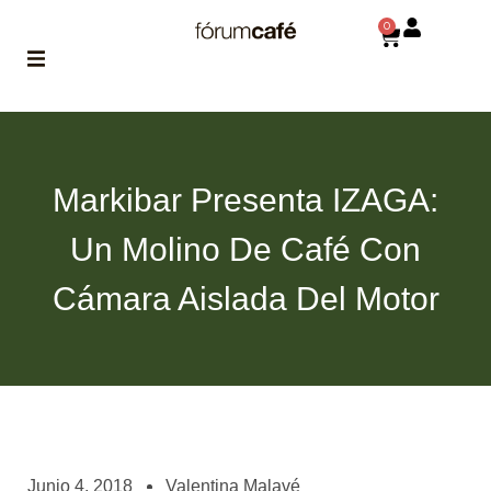
0
ABOUT
la historia
de fórum
Markibar Presenta IZAGA:
BLOG
Un Molino De Café Con
el blog
de fórum
es tu
Cámara Aislada Del Motor
brújula
MAGAZINE
no es una revista
cualquiera
ASOCIADOS
conoce a nuestros
Junio 4, 2018
Valentina Malavé