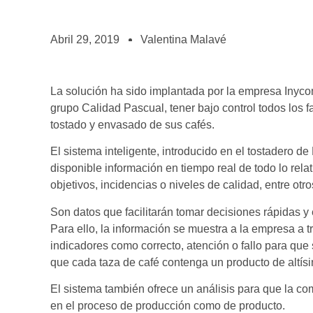
BOLSA DE TRABAJO
¡te imaginas vivir de tu pasión por el café?
Abril 29, 2019
Valentina Malavé
CONTACTO
¡queremos saber de ti!
La solución ha sido implantada por la empresa Inyco
grupo Calidad Pascual, tener bajo control todos los 
tostado y envasado de sus cafés.
El sistema inteligente, introducido en el tostadero d
disponible información en tiempo real de todo lo rel
objetivos, incidencias o niveles de calidad, entre ot
Son datos que facilitarán tomar decisiones rápidas y
Para ello, la información se muestra a la empresa 
indicadores como correcto, atención o fallo para que
que cada taza de café contenga un producto de altís
El sistema también ofrece un análisis para que la com
en el proceso de producción como de producto.