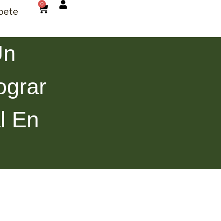
0
bete
Un
ograr
l En