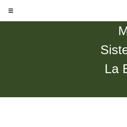
M
ABOUT
la historia de fórum
Sist
BLOG
el blog de fórum es tu brújula
La 
MAGAZINE
no es una revista cualquiera
ASOCIADOS
conoce a nuestros asociados
FORMACIONES
el café siempre tiene algo nuevo que enseñarnos