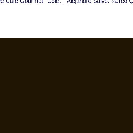
Cafés Orús Presenta Su Nueva Línea De Café Gourmet “Colección Orígenes”