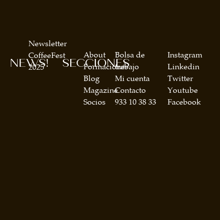
Newsletter
About
Bolsa de
Instagram
CoffeeFest
NEWS!
SECCIONES
Formaciones
trabajo
Linkedin
2025
Blog
Mi cuenta
Twitter
Magazine
Contacto
Youtube
Socios
933 10 38 33
Facebook