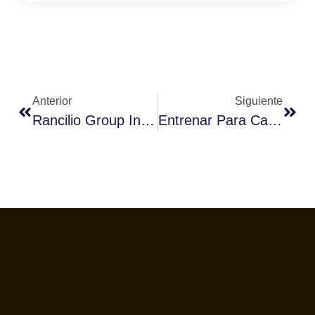
Anterior
Siguiente
Rancilio Group Inaugura Sus Nuevas Instalaciones En Madrid
Entrenar Para Catar (I) Por Alejandro Basset