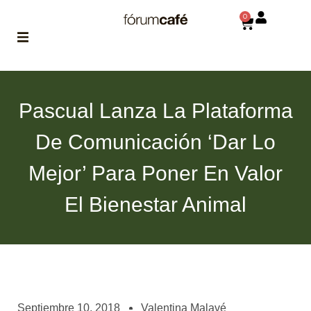
0
ABOUT
la historia
Pascual Lanza La Plataforma
de fórum
De Comunicación ‘Dar Lo
BLOG
el blog
Mejor’ Para Poner En Valor
de fórum
es tu
brújula
El Bienestar Animal
MAGAZINE
no es una revista
cualquiera
ASOCIADOS
conoce a nuestros
Septiembre 10, 2018
Valentina Malavé