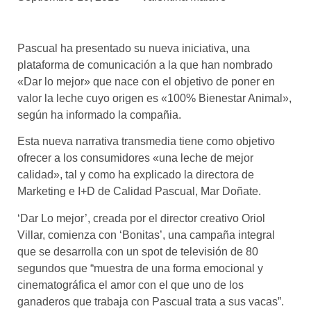
asociados
FORMACIONES
Pascual ha presentado su nueva iniciativa, una
el café siempre tiene
algo nuevo que
plataforma de comunicación a la que han nombrado
enseñarnos
«Dar lo mejor» que nace con el objetivo de poner en
valor la leche cuyo origen es «100% Bienestar Animal»,
BOLSA DE TRABAJO
según ha informado la compañia.
¡te imaginas vivir de tu pasión
por el café?
Esta nueva narrativa transmedia tiene como objetivo
ofrecer a los consumidores «una leche de mejor
CONTACTO
calidad», tal y como ha explicado la directora de
¡queremos saber
Marketing e I+D de Calidad Pascual, Mar Doñate.
de ti!
‘Dar Lo mejor’, creada por el director creativo Oriol
Villar, comienza con ‘Bonitas’, una campaña integral
que se desarrolla con un spot de televisión de 80
segundos que “muestra de una forma emocional y
cinematográfica el amor con el que uno de los
ganaderos que trabaja con Pascual trata a sus vacas”.