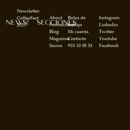
Newsletter
About
Bolsa de
Instagram
CoffeeFest
NEWS!
SECCIONES
Formaciones
trabajo
Linkedin
2025
Blog
Mi cuenta
Twitter
Magazine
Contacto
Youtube
Socios
933 10 38 33
Facebook