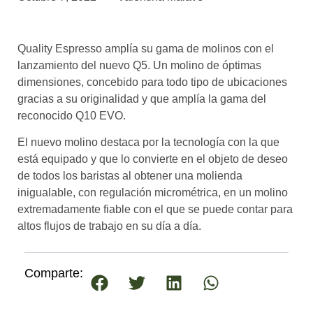
asociados
FORMACIONES
Quality Espresso amplía su gama de molinos con el
el café siempre tiene
algo nuevo que
lanzamiento del nuevo Q5. Un molino de óptimas
enseñarnos
dimensiones, concebido para todo tipo de ubicaciones
gracias a su originalidad y que amplía la gama del
BOLSA DE TRABAJO
reconocido Q10 EVO.
¡te imaginas vivir de tu pasión
por el café?
El nuevo molino destaca por la tecnología con la que
está equipado y que lo convierte en el objeto de deseo
CONTACTO
de todos los baristas al obtener una molienda
¡queremos saber
inigualable, con regulación micrométrica, en un molino
de ti!
extremadamente fiable con el que se puede contar para
altos flujos de trabajo en su día a día.
Comparte: