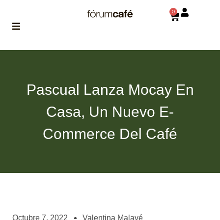
0
ABOUT
la historia
de fórum
Pascual Lanza Mocay En
BLOG
Casa, Un Nuevo E-
el blog
de fórum
es tu
Commerce Del Café
brújula
MAGAZINE
no es una revista
cualquiera
ASOCIADOS
conoce a nuestros
Octubre 7, 2022
Valentina Malavé