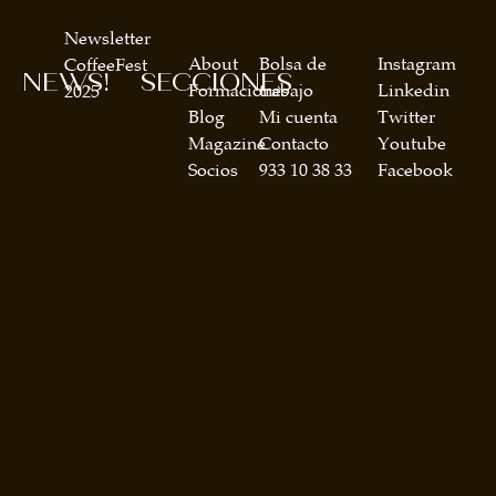
Newsletter
About
Bolsa de
Instagram
CoffeeFest
NEWS!
SECCIONES
Formaciones
trabajo
Linkedin
2025
Blog
Mi cuenta
Twitter
Magazine
Contacto
Youtube
Socios
933 10 38 33
Facebook