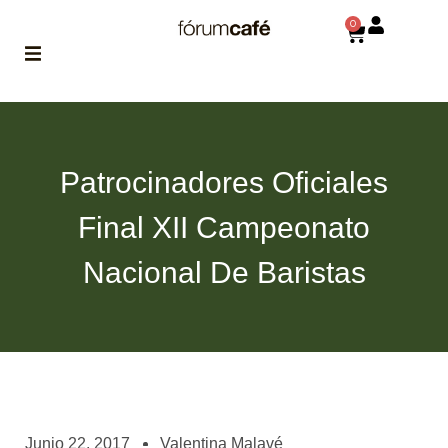
0
ABOUT
la historia
de fórum
Patrocinadores Oficiales
BLOG
Final XII Campeonato
el blog
de fórum
es tu
Nacional De Baristas
brújula
MAGAZINE
no es una revista
cualquiera
ASOCIADOS
conoce a nuestros
Junio 22, 2017
Valentina Malavé