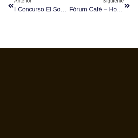
Anterior
Siguiente
I Concurso El Sommelier Del Café
Fórum Café – Horario De Verano