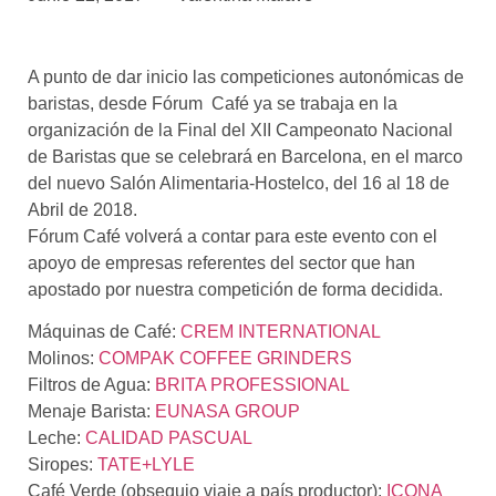
asociados
FORMACIONES
A punto de dar inicio las competiciones autonómicas de
el café siempre tiene
algo nuevo que
baristas, desde Fórum Café ya se trabaja en la
enseñarnos
organización de la Final del XII Campeonato Nacional
de Baristas que se celebrará en Barcelona, en el marco
BOLSA DE TRABAJO
del nuevo Salón Alimentaria-Hostelco, del 16 al 18 de
¡te imaginas vivir de tu pasión
Abril de 2018.
por el café?
Fórum Café volverá a contar para este evento con el
apoyo de empresas referentes del sector que han
CONTACTO
apostado por nuestra competición de forma decidida.
¡queremos saber
de ti!
Máquinas de Café:
CREM INTERNATIONAL
Molinos:
COMPAK COFFEE GRINDERS
Filtros de Agua:
BRITA PROFESSIONAL
Menaje Barista:
EUNASA GROUP
Leche:
CALIDAD PASCUAL
Siropes:
TATE+LYLE
Café Verde (obsequio viaje a país productor):
ICONA